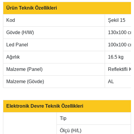
Ürün Teknik Özellikleri
Kod
Şekil 15
Gövde (H/W)
130x100 cm
Led Panel
100x100 cm
Ağırlık
16.5 kg
Malzeme (Panel)
Reflektifli 
Malzeme (Gövde)
AL
Elektronik Devre Teknik Özellikleri
Tip
Ölçü (H/L)