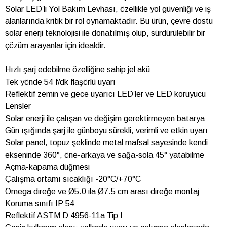
Solar LED’li Yol Bakım Levhası, özellikle yol güvenliği ve iş
alanlarında kritik bir rol oynamaktadır. Bu ürün, çevre dostu
solar enerji teknolojisi ile donatılmış olup, sürdürülebilir bir
çözüm arayanlar için idealdir.
Hızlı şarj edebilme özelliğine sahip jel akü
Tek yönde 54 f/dk flaşörlü uyarı
Reflektif zemin ve gece uyarıcı LED’ler ve LED koruyucu
Lensler
Solar enerji ile çalışan ve değişim gerektirmeyen batarya
Gün ışığında şarj ile günboyu sürekli, verimli ve etkin uyarı
Solar panel, topuz şeklinde metal mafsal sayesinde kendi
ekseninde 360°, öne-arkaya ve sağa-sola 45° yatabilme
Açma-kapama düğmesi
Çalışma ortamı sıcaklığı -20°C/+70°C
Omega direğe ve Ø5.0 ila Ø7.5 cm arası direğe montaj
Koruma sınıfı IP 54
Reflektif ASTM D 4956-11a Tip I