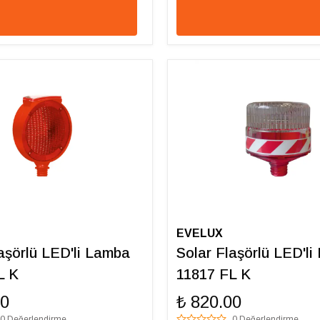
EVELUX
aşörlü LED'li Lamba
Solar Flaşörlü LED'l
L K
11817 FL K
00
₺ 820.00
0 Değerlendirme
0 Değerlendirme