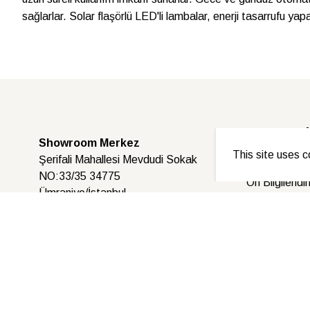
sağlarlar. Solar flaşörlü LED'li lambalar, enerji tasarrufu y
Kurumsal
Showroom Merkez
This site uses c
Şerifali Mahallesi Mevdudi Sokak
Mesafeli Sat
NO:33/35 34775
Ön Bilgilendi
Ümraniye/İstanbul
KVKK ve Ayd
+90 216
755 30 75
Tüm hakları saklıdır.