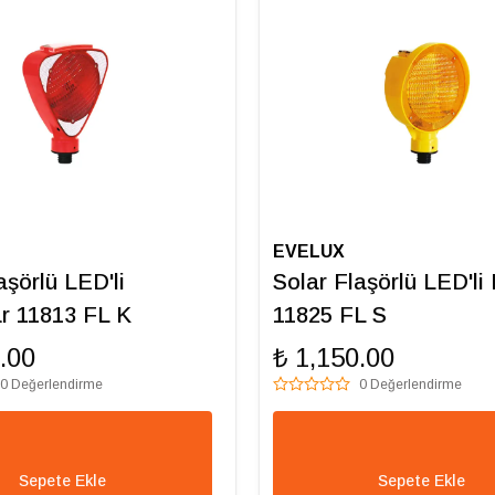
EVELUX
aşörlü LED'li
Solar Flaşörlü LED'l
r 11813 FL K
11825 FL S
.00
₺ 1,150.00
0 Değerlendirme
0 Değerlendirme
Sepete Ekle
Sepete Ekle