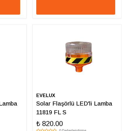
EVELUX
i Lamba
Solar Flaşörlü LED'li Lamba
11819 FL S
₺ 820.00
0 Değerlendirme