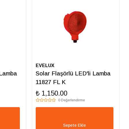
EVELUX
i Lamba
Solar Flaşörlü LED'li Lamba
11827 FL K
₺ 1,150.00
0 Değerlendirme
Sepete Ekle