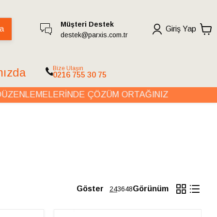
Müşteri Destek
a
Giriş Yap
destek@parxis.com.tr
Bize Ulaşın
mızda
0216 755 30 75
ENLEMELERİNDE ÇÖZÜM ORTAĞINIZ
Göster
Görünüm
24
36
48