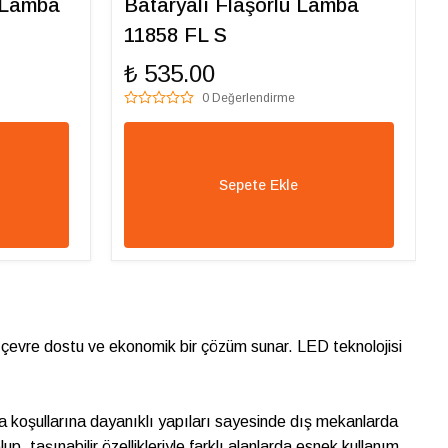
 Lamba
Bataryalı Flaşörlü Lamba
11858 FL S
₺ 535.00
0 Değerlendirme
Sepete Ekle
rak çevre dostu ve ekonomik bir çözüm sunar. LED teknolojisi
Hava koşullarına dayanıklı yapıları sayesinde dış mekanlarda
, taşınabilir özellikleriyle farklı alanlarda esnek kullanım