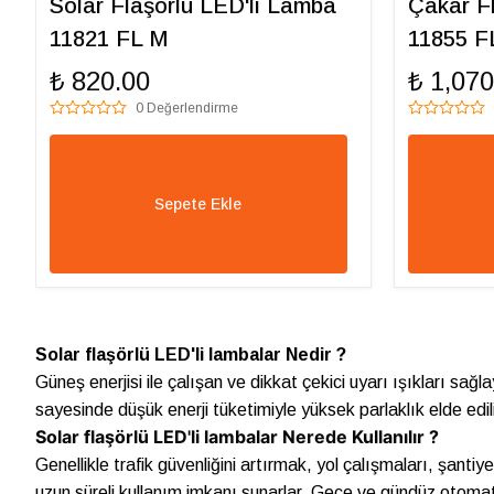
Solar Flaşörlü LED'li Lamba
Çakar F
11821 FL M
11855 F
₺ 820.00
₺ 1,070
0 Değerlendirme
Sepete Ekle
Solar flaşörlü LED'li lambalar Nedir ?
Güneş enerjisi ile çalışan ve dikkat çekici uyarı ışıkları sa
sayesinde düşük enerji tüketimiyle yüksek parlaklık elde edili
Solar flaşörlü LED'li lambalar Nerede Kullanılır ?
Genellikle trafik güvenliğini artırmak, yol çalışmaları, şanti
uzun süreli kullanım imkanı sunarlar. Gece ve gündüz otomatik 