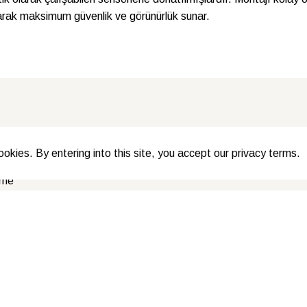
aparak maksimum güvenlik ve görünürlük sunar.
EVELU
ookies. By entering into this site, you accept our privacy terms.
ış Sözleşmesi
E-post
rme
ınlatma Metni
E-Po