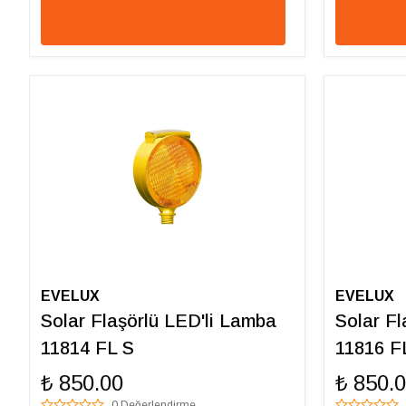
EVELUX
EVELUX
Solar Flaşörlü LED'li Lamba
Solar Fl
11814 FL S
11816 F
₺ 850.00
₺ 850.
0 Değerlendirme