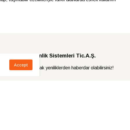
X Trafik Güvenlik Sistemleri Tic.A.Ş.
Accept
a adresinizi bırakarak yeniliklerden haberdar olabilirsiniz!
sta Adresi
Kayıt Ol