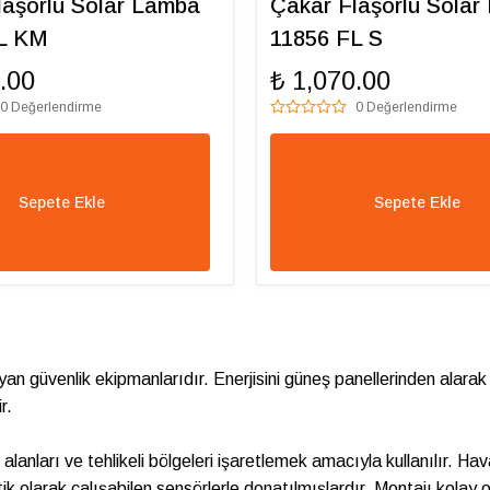
laşörlü Solar Lamba
Çakar Flaşörlü Solar
L KM
11856 FL S
.00
₺ 1,070.00
0 Değerlendirme
0 Değerlendirme
Sepete Ekle
Sepete Ekle
ğlayan güvenlik ekipmanlarıdır. Enerjisini güneş panellerinden ala
r.
ye alanları ve tehlikeli bölgeleri işaretlemek amacıyla kullanılır. 
olarak çalışabilen sensörlerle donatılmışlardır. Montajı kolay olup