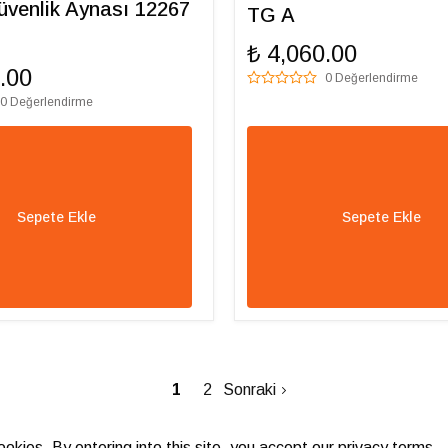
üvenlik Aynası 12267
TG A
₺ 4,060.00
.00
0 Değerlendirme
0 Değerlendirme
Sepete Ekle
Sepete Ekle
1
2
Sonraki
ookies. By entering into this site, you accept our privacy terms.