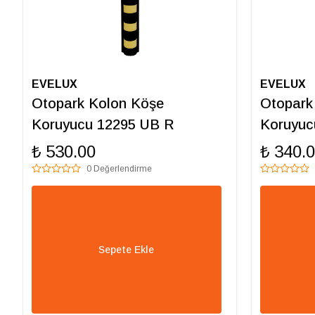
EVELUX
EVELUX
Otopark Kolon Köşe
Otopark
Koruyucu 12295 UB R
Koruyuc
₺ 530.00
₺ 340.
0 Değerlendirme
Sepete Ekle