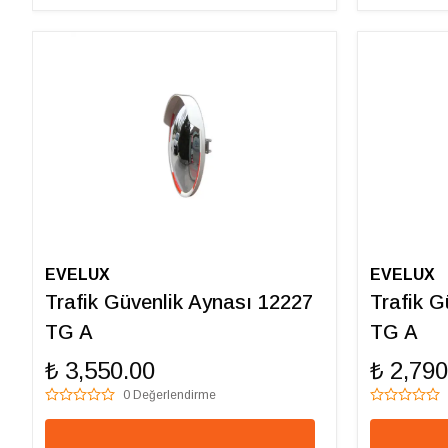
EVELUX
EVELUX
Trafik Güvenlik Aynası 12227
Trafik G
TG A
TG A
₺ 3,550.00
₺ 2,790
0 Değerlendirme