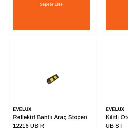
Sepete Ekle
EVELUX
EVELUX
Reflektif Bantlı Araç Stoperi
Kilitli 
12216 UB R
UB ST