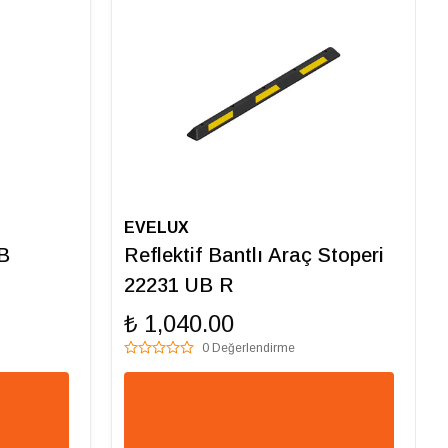
EVELUX
B
Reflektif Bantlı Araç Stoperi
22231 UB R
₺ 1,040.00
0 Değerlendirme