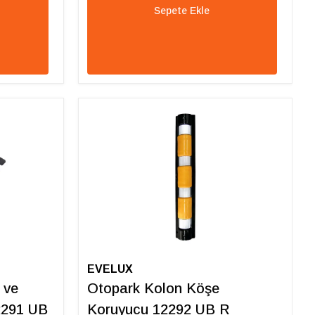
Sepete Ekle
EVELUX
 ve
Otopark Kolon Köşe
2291 UB
Koruyucu 12292 UB R