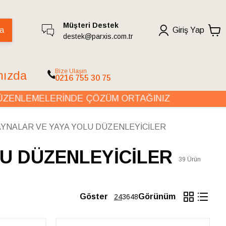
Müşteri Destek
a
Giriş Yap
destek@parxis.com.tr
Bize Ulaşın
mızda
0216 755 30 75
NLEMELERİNDE ÇÖZÜM ORTAĞINIZ
OT
AYNALAR VE YAYA YOLU DÜZENLEYİCİLER
U DÜZENLEYİCİLER
39
Ürün
Göster
Görünüm
24
36
48