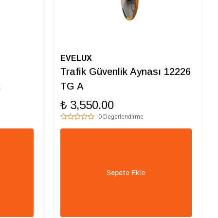
EVELUX
Trafik Güvenlik Aynası 12226
R
TG A
₺ 3,550.00
0 Değerlendirme
Sepete Ekle