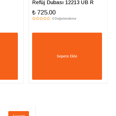
Refüj Dubası 12213 UB R
₺ 725.00
0 Değerlendirme
Sepete Ekle
Accept