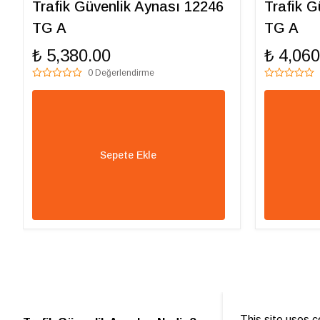
Trafik Güvenlik Aynası 12246
Trafik G
TG A
TG A
₺ 5,380.00
₺ 4,060
0 Değerlendirme
Sepete Ekle
This site uses c