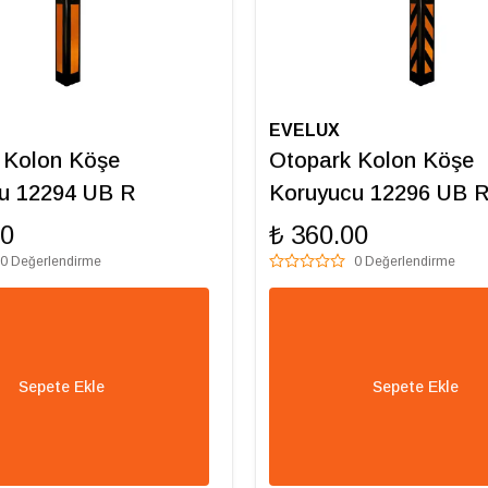
EVELUX
 Kolon Köşe
Otopark Kolon Köşe
u 12294 UB R
Koruyucu 12296 UB 
00
₺ 360.00
0 Değerlendirme
0 Değerlendirme
Sepete Ekle
Sepete Ekle