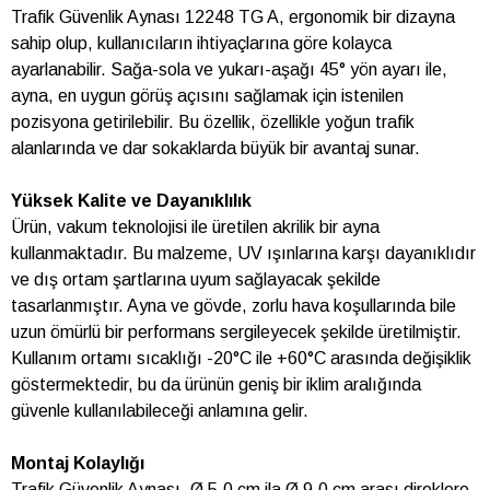
Trafik Güvenlik Aynası 12248 TG A, ergonomik bir dizayna
sahip olup, kullanıcıların ihtiyaçlarına göre kolayca
ayarlanabilir. Sağa-sola ve yukarı-aşağı 45° yön ayarı ile,
ayna, en uygun görüş açısını sağlamak için istenilen
pozisyona getirilebilir. Bu özellik, özellikle yoğun trafik
alanlarında ve dar sokaklarda büyük bir avantaj sunar.
Yüksek Kalite ve Dayanıklılık
Ürün, vakum teknolojisi ile üretilen akrilik bir ayna
kullanmaktadır. Bu malzeme, UV ışınlarına karşı dayanıklıdır
ve dış ortam şartlarına uyum sağlayacak şekilde
tasarlanmıştır. Ayna ve gövde, zorlu hava koşullarında bile
uzun ömürlü bir performans sergileyecek şekilde üretilmiştir.
Kullanım ortamı sıcaklığı -20°C ile +60°C arasında değişiklik
göstermektedir, bu da ürünün geniş bir iklim aralığında
güvenle kullanılabileceği anlamına gelir.
Montaj Kolaylığı
Trafik Güvenlik Aynası, Ø 5.0 cm ila Ø 9.0 cm arası direklere