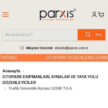
Ara
Müşteri Destek
destek@parxis.com.tr
AĞINIZ
OTOPARK DÜZENLEMELERİNDE
Anasayfa
OTOPARK EKİPMANLARI, AYNALAR VE YAYA YOLU
DÜZENLEYİCİLER
Trafik Güvenlik Aynası 12248 TG A