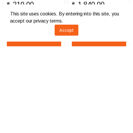
₺ 210.00
₺ 1,840.00
This site uses cookies. By entering into this site, you
0 Değerlendirme
0 Değerlendirme
accept our privacy terms.
Accept
İptal
Sepete Ekle
Sepete Ekle