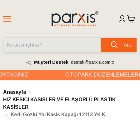
Ara
Müşteri Destek
destek@parxis.com.tr
RTAĞINIZ
OTOPARK DÜZENLEMELERİN
Anasayfa
HIZ KESİCİ KASİSLER VE FLAŞÖRLÜ PLASTİK
KASİSLER
Kedi Gözlü Yol Kasis Kapağı 12113 YK K