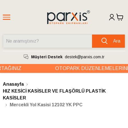
Ara
Müşteri Destek
destek@parxis.com.tr
AĞINIZ
OTOPARK DÜZENLEMELERİND
Anasayfa
HIZ KESİCİ KASİSLER VE FLAŞÖRLÜ PLASTİK
KASİSLER
Mercekli Yol Kasisi 12102 YK PPC