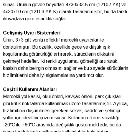
sunar. Ürünün gövde boyutları 4x30x33.5 cm (12102 YK) ve
4x30x10 cm (12103 YK K) olarak tasarlanmıştır, bu da farklı
ihtiyaçlara göre esneklik sağlar.
Gelişmiş Uyarı Sistemleri
Ürün, 3+3 çift yönlü reflektif mercekli uyarıcılar ile
donatılmıştır. Bu özellik, özellikle gece ve düşük ışık
koşullarında görünürlüğü artırarak, sürücülerin dikkatini
çekmeyi hedefler. İki renkli uygulama, görselliği artırarak,
kasisin daha belirgin olmasını sağlar ve bu sayede sürücülerin
hız limitlerini daha iyi algılamalarına yardımcı olur.
Çeşitli Kullanım Alanları
Mercekli yol kasisi, okul önleri, kavşak önleri, park çıkışları
gibi kritik noktalarda kullanılmak üzere tasarlanmıştır. Ayrıca,
hız limitinin düşürülmesi gereken sokak, cadde ve şehir içi
yollar için ideal bir çözüm sunar. Kullanım ortamı sıcaklığı
-20°C ile +60°C arasında değişiklik göstermektedir, bu da
ürünü farklı iklim koşullarında kullanılabilir hale getirir.