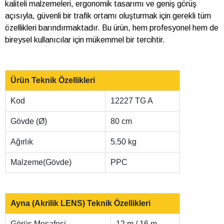
kaliteli malzemeleri, ergonomik tasarımı ve geniş görüş
açısıyla, güvenli bir trafik ortamı oluşturmak için gerekli tüm
özellikleri barındırmaktadır. Bu ürün, hem profesyonel hem de
bireysel kullanıcılar için mükemmel bir tercihtir.
Ürün Teknik Özellikleri
Kod
12227 TG A
Gövde (Ø)
80 cm
Ağırlık
5.50 kg
Malzeme(Gövde)
PPC
Ayna (Akrilik LENS) Teknik Özellikleri
Görüş Mesafesi
12 m / 16 m