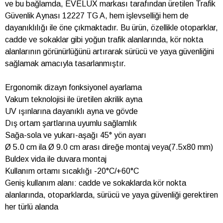
ve bu bağlamda, EVELUX markası tarafından üretilen Trafik
Güvenlik Aynası 12227 TG A, hem işlevselliği hem de
dayanıklılığı ile öne çıkmaktadır. Bu ürün, özellikle otoparklar,
cadde ve sokaklar gibi yoğun trafik alanlarında, kör nokta
alanlarının görünürlüğünü artırarak sürücü ve yaya güvenliğini
sağlamak amacıyla tasarlanmıştır.
Ergonomik dizayn fonksiyonel ayarlama
Vakum teknolojisi ile üretilen akrilik ayna
UV ışınlarına dayanıklı ayna ve gövde
Dış ortam şartlarına uyumlu sağlamlık
Sağa-sola ve yukarı-aşağı 45° yön ayarı
Ø 5.0 cm ila Ø 9.0 cm arası direğe montaj veya(7.5x80 mm)
Buldex vida ile duvara montaj
Kullanım ortamı sıcaklığı -20°C/+60°C
Geniş kullanım alanı: cadde ve sokaklarda kör nokta
alanlarında, otoparklarda, sürücü ve yaya güvenliği gerektiren
her türlü alanda