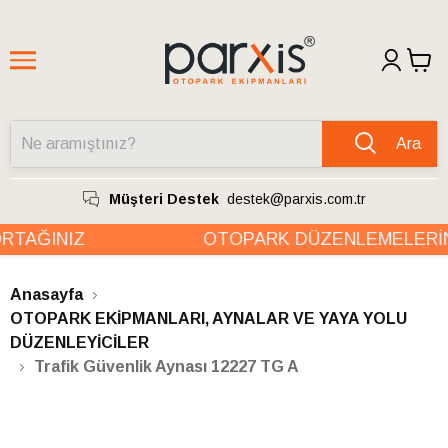
Ara
Müşteri Destek
destek@parxis.com.tr
TAĞINIZ
OTOPARK DÜZENLEMELERİND
Anasayfa
OTOPARK EKİPMANLARI, AYNALAR VE YAYA YOLU
DÜZENLEYİCİLER
Trafik Güvenlik Aynası 12227 TG A