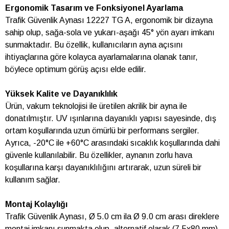
Ergonomik Tasarım ve Fonksiyonel Ayarlama
Trafik Güvenlik Aynası 12227 TG A, ergonomik bir dizayna
sahip olup, sağa-sola ve yukarı-aşağı 45° yön ayarı imkanı
sunmaktadır. Bu özellik, kullanıcıların ayna açısını
ihtiyaçlarına göre kolayca ayarlamalarına olanak tanır,
böylece optimum görüş açısı elde edilir.
Yüksek Kalite ve Dayanıklılık
Ürün, vakum teknolojisi ile üretilen akrilik bir ayna ile
donatılmıştır. UV ışınlarına dayanıklı yapısı sayesinde, dış
ortam koşullarında uzun ömürlü bir performans sergiler.
Ayrıca, -20°C ile +60°C arasındaki sıcaklık koşullarında dahi
güvenle kullanılabilir. Bu özellikler, aynanın zorlu hava
koşullarına karşı dayanıklılığını artırarak, uzun süreli bir
kullanım sağlar.
Montaj Kolaylığı
Trafik Güvenlik Aynası, Ø 5.0 cm ila Ø 9.0 cm arası direklere
montaj imkanı sunmakta olup, alternatif olarak (7.5x80 mm)