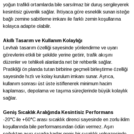
yoğun trafikli ortamlarda bile sarsılmaz bir duruş sergileyerek
kesintisiz güvenlik sağlar. İhtiyaca göre esneklik sunan isteğe
bağlı zemine sabitleme imkanı ile farklı zemin koşullarına
kolayca adapte olabilir.
Akıllı Tasarım ve Kullanım Kolaylığı
Levhalı tasarım özelliği sayesinde yönlendirme ve uyarı
görevlerini etkili bir şekilde yerine getirir, trafik akışını
düzenler ve tehlikeli alanlarda net bir rehberlik sağlar.
Pratikliği ön planda tutan birbirine geçmeli birleştirme özelliği
sayesinde hızlı ve kolay kurulum imkanı sunar. Ayrıca,
kullanım sonrası üst üste istiflenerek minimum hacim
kaplaması, depolama ve taşıma süreçlerinde büyük kolaylık
sağlar.
Geniş Sıcaklık Aralığında Kesintisiz Performans
-20°C ile +60°C arası sıcaklık direnci sayesinde en zorlu iklim
koşullarında bile performansından ödün vermez. Aşırı
soğuktan aşırı sıcağa kadar geniş bir sıcaklık yelpazesinde