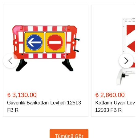
₺ 3,130.00
₺ 2,860.00
Güvenlik Barikatları Levhalı 12513
Katlanır Uyarı Levha
FB R
12503 FB R
Tümünü Gör