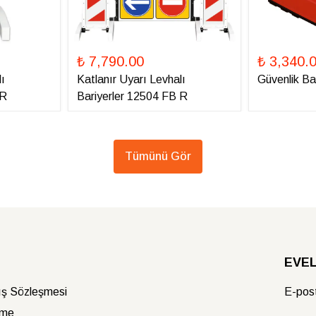
₺ 7,790.00
₺ 3,340.
ı
Katlanır Uyarı Levhalı
Güvenlik Ba
 R
Bariyerler 12504 FB R
Tümünü Gör
EVELU
ış Sözleşmesi
E-post
rme