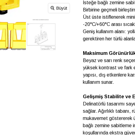
İsteğe bağlı zemine sab
Büyüt
Birbirine geçmeli birleştir
Üst üste istiflenerek mi
-20°C/+60°C arası sıcakl
Geniş kullanım alanı: yol
gerektiren her türlü alanl
Maksimum Görünürlük
Beyaz ve sarı renk seçen
yüksek kontrast ve fark 
yapısı, dış etkenlere ka
kullanım sunar.
Gelişmiş Stabilite ve 
Delinatörlü tasarımı say
sağlar. Ağırlıklı tabanı,
mukavemet göstererek ürü
bağlı zemine sabitleme i
koşullarında ekstra güvenl