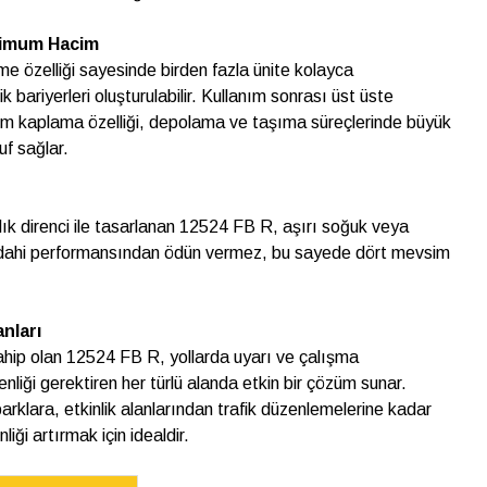
nimum Hacim
rme özelliği sayesinde birden fazla ünite kolayca
ik bariyerleri oluşturulabilir. Kullanım sonrası üst üste
im kaplama özelliği, depolama ve taşıma süreçlerinde büyük
uf sağlar.
ık direnci ile tasarlanan 12524 FB R, aşırı soğuk veya
 dahi performansından ödün vermez, bu sayede dört mevsim
nları
ahip olan 12524 FB R, yollarda uyarı ve çalışma
enliği gerektiren her türlü alanda etkin bir çözüm sunar.
rklara, etkinlik alanlarından trafik düzenlemelerine kadar
iği artırmak için idealdir.