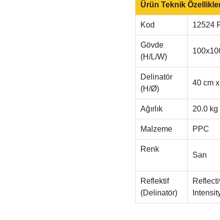
Ürün Teknik Özellikler
Kod
12524 
Gövde
100x10
(H/L/W)
Delinatör
40 cm 
(H/Ø)
Ağırlık
20.0 kg
Malzeme
PPC
Renk
Sarı
Reflektif
Reflect
(Delinatör)
Inten