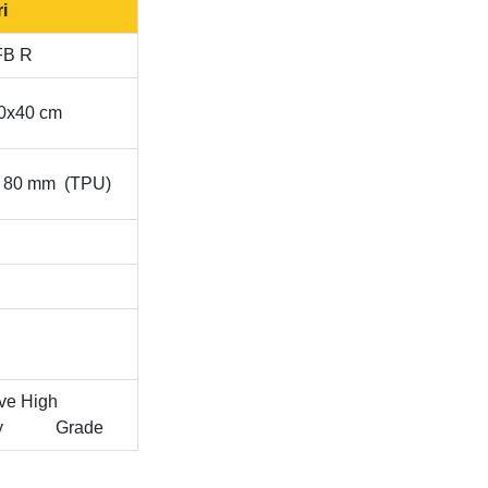
i
FB R
0x40 cm
x 80 mm (TPU)
ive High
sity Grade