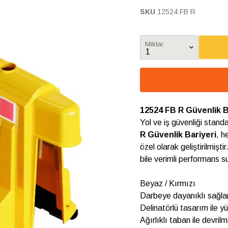
SKU
12524 FB R
Miktar
12524 FB R Güvenlik B
Yol ve iş güvenliği stand
R Güvenlik Bariyeri
, h
özel olarak geliştirilmişt
bile verimli performans s
Beyaz / Kırmızı
Darbeye dayanıklı sağl
Delinatörlü tasarım ile y
Ağırlıklı taban ile devr