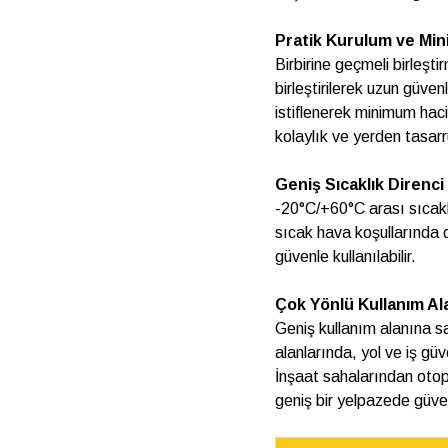
Pratik Kurulum ve Mi
Birbirine geçmeli birleşti
birleştirilerek uzun güvenl
istiflenerek minimum hac
kolaylık ve yerden tasarr
Geniş Sıcaklık Direnci
-20°C/+60°C arası sıcakl
sıcak hava koşullarında
güvenle kullanılabilir.
Çok Yönlü Kullanım Ala
Geniş kullanım alanına s
alanlarında, yol ve iş güv
İnşaat sahalarından otopa
geniş bir yelpazede güvenl