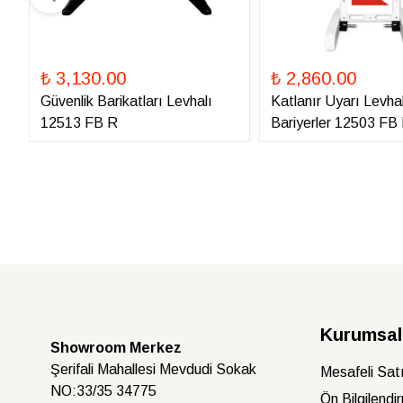
₺ 3,130.00
₺ 2,860.00
Güvenlik Barikatları Levhalı
Katlanır Uyarı Levhal
12513 FB R
Bariyerler 12503 FB
Kurumsal
Showroom Merkez
Şerifali Mahallesi Mevdudi Sokak
Mesafeli Sat
NO:33/35 34775
Ön Bilgilendi