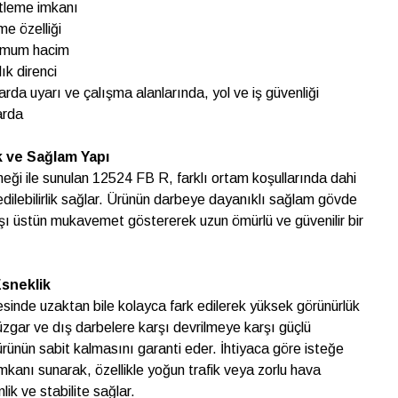
itleme imkanı
me özelliği
nimum hacim
ık direnci
larda uyarı ve çalışma alanlarında, yol ve iş güvenliği
arda
 ve Sağlam Yapı
eği ile sunulan 12524 FB R, farklı ortam koşullarında dahi
edilebilirlik sağlar. Ürünün darbeye dayanıklı sağlam gövde
rşı üstün mukavemet göstererek uzun ömürlü ve güvenilir bir
Esneklik
esinde uzaktan bile kolayca fark edilerek yüksek görünürlük
 rüzgar ve dış darbelere karşı devrilmeye karşı güçlü
nün sabit kalmasını garanti eder. İhtiyaca göre isteğe
mkanı sunarak, özellikle yoğun trafik veya zorlu hava
ik ve stabilite sağlar.