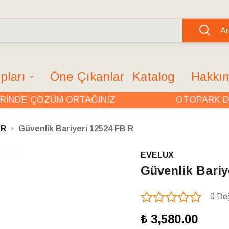
Ar
pları
Öne Çıkanlar
Katalog
Hakkı
DE ÇÖZÜM ORTAĞINIZ
OTOPARK DÜZE
ER
Güvenlik Bariyeri 12524 FB R
EVELUX
Güvenlik Bariy
0 De
₺ 3,580.00