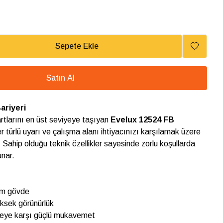
Sepete Ekle
Satın Al
ariyeri
artlarını en üst seviyeye taşıyan
Evelux 12524 FB
er türlü uyarı ve çalışma alanı ihtiyacınızı karşılamak üzere
ir. Sahip olduğu teknik özellikler sayesinde zorlu koşullarda
unar.
am gövde
üksek görünürlük
ilmeye karşı güçlü mukavemet