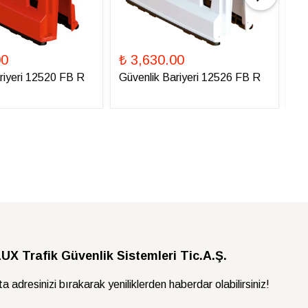
00
₺ 3,630.00
₺ 
riyeri 12520 FB R
Güvenlik Bariyeri 12526 FB R
Gü
X Trafik Güvenlik Sistemleri Tic.A.Ş.
a adresinizi bırakarak yeniliklerden haberdar olabilirsiniz!