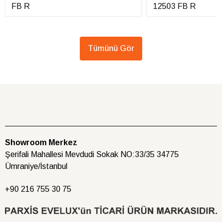
FB R
12503 FB R
Tümünü Gör
Showroom Merkez
Şerifali Mahallesi Mevdudi Sokak NO:33/35 34775
Ümraniye/İstanbul
+90 216
755 30 75