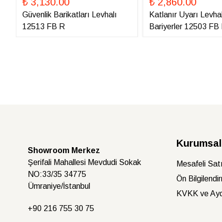
₺ 3,130.00
₺ 2,860.00
Güvenlik Barikatları Levhalı
Katlanır Uyarı Levhal
12513 FB R
Bariyerler 12503 FB
Kurumsal
Showroom Merkez
Şerifali Mahallesi Mevdudi Sokak
Mesafeli Sat
NO:33/35 34775
Ön Bilgilendi
Ümraniye/İstanbul
KVKK ve Ayd
+90 216
755 30 75