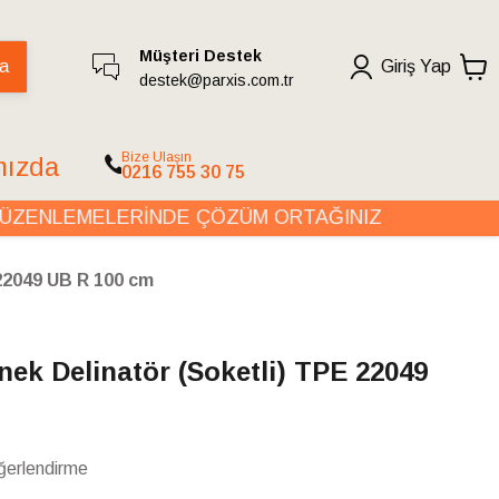
Müşteri Destek
a
Giriş Yap
destek@parxis.com.tr
Bize Ulaşın
mızda
0216 755 30 75
NLEMELERİNDE ÇÖZÜM ORTAĞINIZ
O
 22049 UB R 100 cm
snek Delinatör (Soketli) TPE 22049
ğerlendirme