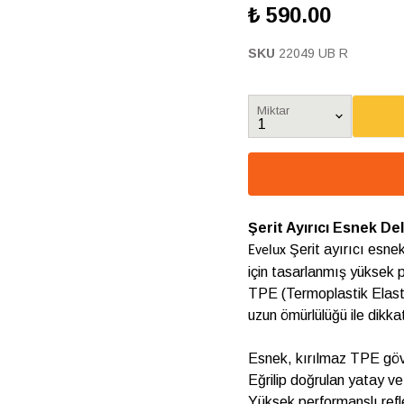
₺ 590.00
SKU
22049 UB R
Miktar
Şerit Ayırıcı Esnek De
Şerit ayırıcı esne
Evelux
için tasarlanmış yüksek p
TPE (Termoplastik Elast
uzun ömürlülüğü ile dikk
Esnek, kırılmaz TPE gö
Eğrilip doğrulan yatay v
Yüksek performanslı refle