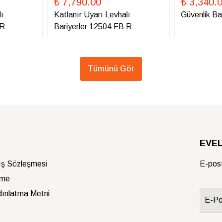
₺ 7,790.00
₺ 3,340.
ı
Katlanır Uyarı Levhalı
Güvenlik Ba
 R
Bariyerler 12504 FB R
Tümünü Gör
EVELU
ış Sözleşmesi
E-post
rme
ınlatma Metni
E-Po