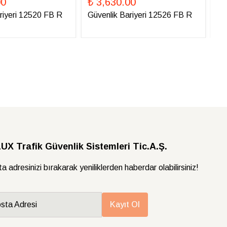
00
₺ 3,630.00
₺ 
riyeri 12520 FB R
Güvenlik Bariyeri 12526 FB R
Gü
X Trafik Güvenlik Sistemleri Tic.A.Ş.
a adresinizi bırakarak yeniliklerden haberdar olabilirsiniz!
sta Adresi
Kayıt Ol