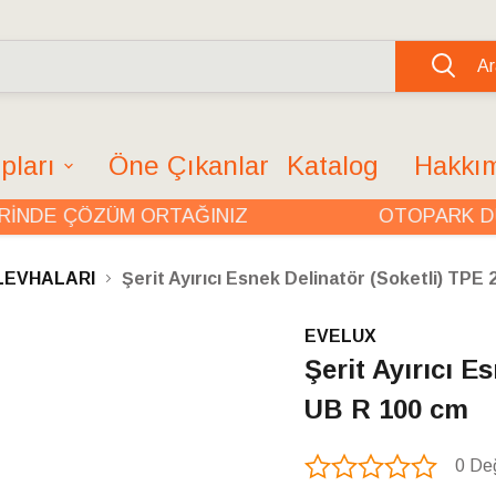
Ar
pları
Öne Çıkanlar
Katalog
Hakkı
DE ÇÖZÜM ORTAĞINIZ
OTOPARK DÜZE
LEVHALARI
Şerit Ayırıcı Esnek Delinatör (Soketli) TPE
EVELUX
Şerit Ayırıcı E
UB R 100 cm
0 De