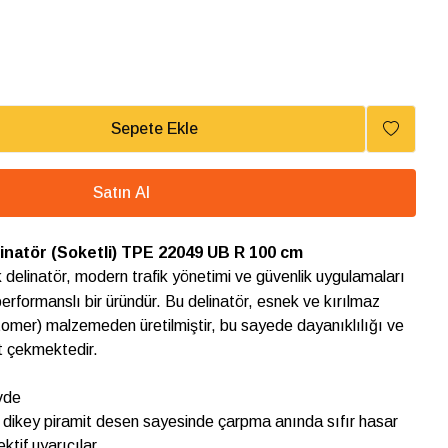
Sepete Ekle
Satın Al
linatör (Soketli) TPE 22049 UB R 100 cm
k delinatör, modern trafik yönetimi ve güvenlik uygulamaları
erformanslı bir üründür. Bu delinatör, esnek ve kırılmaz
omer) malzemeden üretilmiştir, bu sayede dayanıklılığı ve
at çekmektedir.
vde
e dikey piramit desen sayesinde çarpma anında sıfır hasar
ktif uyarıcılar