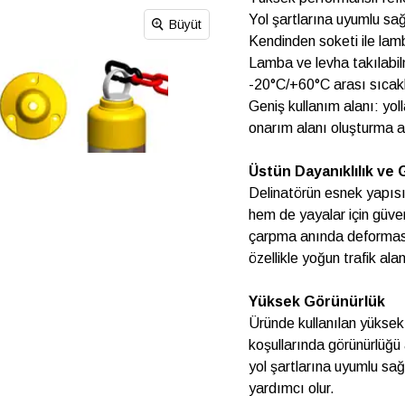
Yol şartlarına uyumlu sa
Büyüt
Kendinden soketi ile lam
Lamba ve levha takılabilm
-20°C/+60°C arası sıcakl
Geniş kullanım alanı: yol
onarım alanı oluşturma a
Üstün Dayanıklılık ve 
Delinatörün esnek yapısı
hem de yayalar için güven
çarpma anında deformasyo
özellikle yoğun trafik ala
Yüksek Görünürlük
Üründe kullanılan yüksek 
koşullarında görünürlüğü 
yol şartlarına uyumlu sa
yardımcı olur.