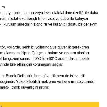
nım
mı sayesinde, lamba veya levha takılabilme özelliği ile daha
Ürün, 3 adet özel flanşlı trifon vida ve dübel ile kolayca
ik, kurulum sürecini hızlandırır ve kullanıcı dostu bir deneyim
tör, yollarda, şehir içi yollarında ve güvenlik gerektiren
nım alanına sahiptir. Çalışma, bakım ve onarım alanları
l bir çözüm sunar. -20°C ile +60°C arasındaki sıcaklık
larında bile etkinliğini korumasını sağlar.
yırıcı Esnek Delinatör, hem güvenlik hem de işlevsellik
seçimdir. Yüksek kaliteli malzeme ve tasarımı sayesinde,
rak, trafik güvenliğini artırır.
i