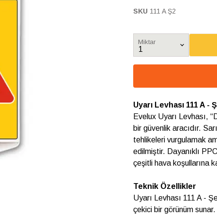
SKU
111 A Ş2
Miktar
Uyarı Levhası 111 A - Ş
Evelux Uyarı Levhası, “Di
bir güvenlik aracıdır. Sar
tehlikeleri vurgulamak a
edilmiştir. Dayanıklı PP
çeşitli hava koşullarına k
Teknik Özellikler
Uyarı Levhası 111 A - Şek
çekici bir görünüm sunar.