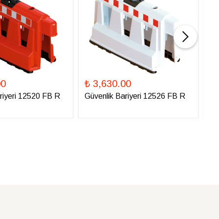
00
₺ 3,630.00
₺ 
riyeri 12520 FB R
Güvenlik Bariyeri 12526 FB R
Gü