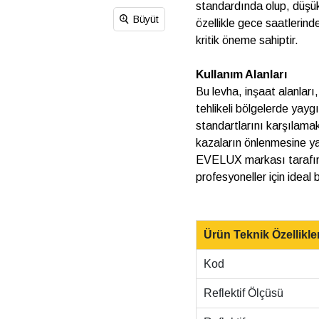
standardında olup, düşük ı
Büyüt
özellikle gece saatlerind
kritik öneme sahiptir.
Kullanım Alanları
Bu levha, inşaat alanları,
tehlikeli bölgelerde yayg
standartlarını karşılamak
kazaların önlenmesine y
EVELUX markası tarafında
profesyoneller için ideal bi
Ürün Teknik Özellikler
Kod
Reflektif Ölçüsü