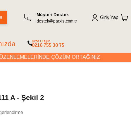
Müşteri Destek
a
Giriş Yap
destek@parxis.com.tr
Bize Ulaşın
mızda
0216 755 30 75
ENLEMELERİNDE ÇÖZÜM ORTAĞINIZ
O
11 A - Şekil 2
ğerlendirme