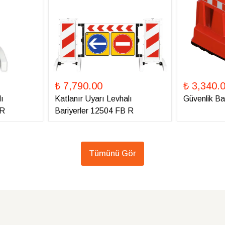
₺ 7,790.00
₺ 3,340.
ı
Katlanır Uyarı Levhalı
Güvenlik Ba
 R
Bariyerler 12504 FB R
Tümünü Gör