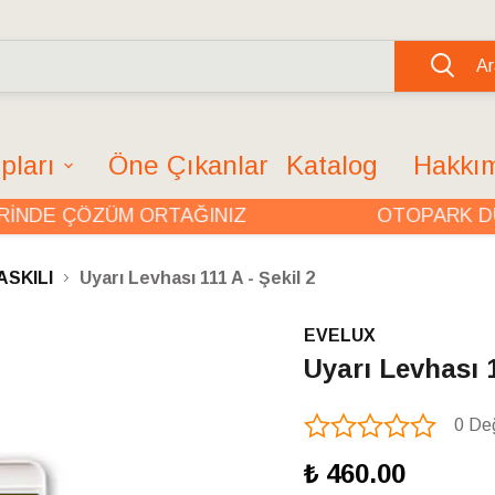
Ar
pları
Öne Çıkanlar
Katalog
Hakkı
DE ÇÖZÜM ORTAĞINIZ
OTOPARK DÜZ
ASKILI
Uyarı Levhası 111 A - Şekil 2
EVELUX
Uyarı Levhası 1
0 De
₺ 460.00