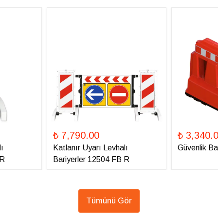
₺ 7,790.00
₺ 3,340.
ı
Katlanır Uyarı Levhalı
Güvenlik Ba
 R
Bariyerler 12504 FB R
Tümünü Gör