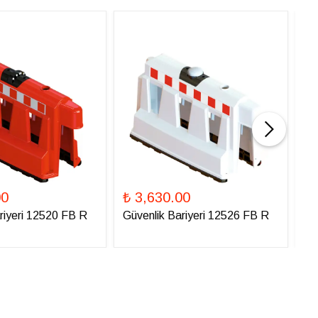
00
₺ 3,630.00
₺ 
riyeri 12520 FB R
Güvenlik Bariyeri 12526 FB R
Gü