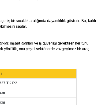
eniş bir sıcaklık aralığında dayanıklılık gösterir. Bu, farklı
abilmesini sağlar.
arklar, inşaat alanları ve iş güvenliği gerektiren her türlü
çok yönlülük, onu çeşitli sektörlerde vazgeçilmez bir araç
i
337 TK R2
 cm
 cm