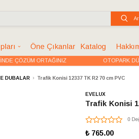
Ar
pları
Öne Çıkanlar
Katalog
Hakkı
E ÇÖZÜM ORTAĞINIZ
OTOPARK DÜZE
 VE DUBALAR
Trafik Konisi 12337 TK R2 70 cm PVC
EVELUX
Trafik Konisi
0 De
₺ 765.00