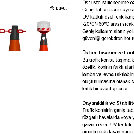
Üst üste istiflenebilme ö
Büyüt
Geniş taban alanı sayesi
UV katkılı özel renk kar
-20°C/+60°C arası sıcakl
Geniş kullanım alanı: yol
güvenliği gerektiren her 
Üstün Tasarım ve Fonk
Bu trafik konisi, taşıma k
özellik, koninin farklı al
lamba ve levha takılabilm
oluşturulmasına olanak ta
kritik bir avantaj sunar.
Dayanıklılık ve Stabilit
Trafik konisinin geniş ta
rüzgarlı havalarda veya y
garanti eder. UV katkılı
ömürlü renk dayanımını ar