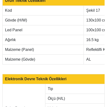
Ürün Teknik Özellikleri
Kod
Şekil 17
Gövde (H/W)
130x100 cm
Led Panel
100x100 cm
Ağırlık
16.5 kg
Malzeme (Panel)
Reflektifli 
Malzeme (Gövde)
AL
Elektronik Devre Teknik Özellikleri
Tip
Ölçü (H/L)