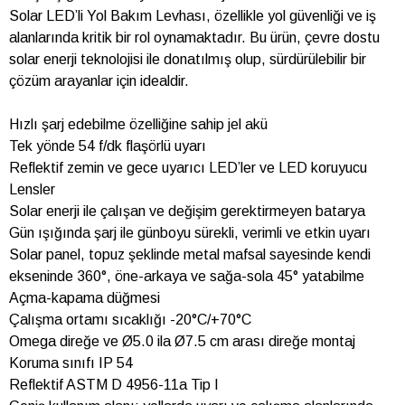
Solar LED’li Yol Bakım Levhası, özellikle yol güvenliği ve iş
alanlarında kritik bir rol oynamaktadır. Bu ürün, çevre dostu
solar enerji teknolojisi ile donatılmış olup, sürdürülebilir bir
çözüm arayanlar için idealdir.
Hızlı şarj edebilme özelliğine sahip jel akü
Tek yönde 54 f/dk flaşörlü uyarı
Reflektif zemin ve gece uyarıcı LED’ler ve LED koruyucu
Lensler
Solar enerji ile çalışan ve değişim gerektirmeyen batarya
Gün ışığında şarj ile günboyu sürekli, verimli ve etkin uyarı
Solar panel, topuz şeklinde metal mafsal sayesinde kendi
ekseninde 360°, öne-arkaya ve sağa-sola 45° yatabilme
Açma-kapama düğmesi
Çalışma ortamı sıcaklığı -20°C/+70°C
Omega direğe ve Ø5.0 ila Ø7.5 cm arası direğe montaj
Koruma sınıfı IP 54
Reflektif ASTM D 4956-11a Tip I