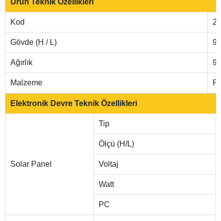
Ürün Teknik Özellikleri
Kod
2
Gövde (H / L)
9
Ağırlık
9.
Malzeme
P
Elektronik Devre Teknik Özellikleri
Tip
Ölçü (H/L)
Solar Panel
Voltaj
Watt
PC