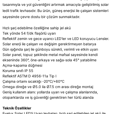
tasarımıyla ve yol güvenliğini artırmak amacıyla geliştirilmiş solar
ledli trafik levhasıdır. Bu ürün, güneş enerjisi ile çalışan sistemleri
sayesinde çevre dostu bir çözüm sunmaktadır.
Hızlı şarj edebilme özelliğine sahip jel akü
Tek yönde 54 f/dk flaşörlü uyarı
Reflektif zemin ve gece uyarıcı LED’ler ve LED koruyucu Lensler.
Solar enerji ile çalışan ve değişim gerektirmeyen batarya
Gün ışığında şarj ile günboyu sürekli, verimli ve etkin uyarı
Solar panel, topuz şeklinde metal mafsal sayesinde kendi
ekseninde 360°, öne-arkaya ve sağa-sola 45° yatabilme
Açma-kapama düğmesi
Koruma sınıfı IP 55
Reflektif ASTM D 4956-11a Tip I
Çalışma ortamı sıcaklığı -20°C/+60°C
Omega direğe ve Ø5.0 ila Ø7.5 cm arası direğe montaj
Geniş kullanım alanı: yollarda uyarı ve çalışma alanlarında,
otoparklarda ve iş güvenliği gerektiren her türlü alanda
Teknik Özellikler
Evelux Solar LED’li Uyarı levhaları, hızlı şarj edilebilen jel akü ile