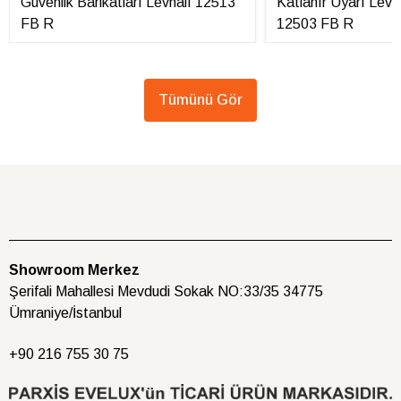
Güvenlik Barikatları Levhalı 12513
Katlanır Uyarı Levha
FB R
12503 FB R
Tümünü Gör
Showroom Merkez
Şerifali Mahallesi Mevdudi Sokak NO:33/35 34775
Ümraniye/İstanbul
+90 216
755 30 75