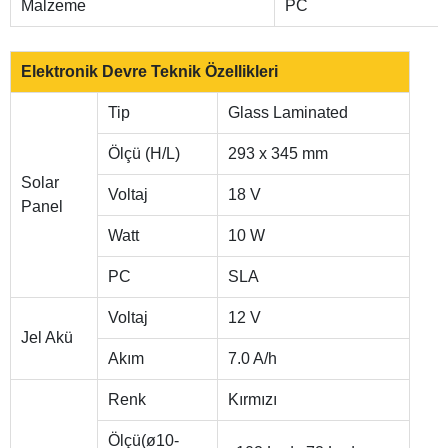
Malzeme
PC
Elektronik Devre Teknik Özellikleri
Tip
Glass Laminated
Ölçü (H/L)
293 x 345 mm
Solar
Voltaj
18 V
Panel
Watt
10 W
PC
SLA
Voltaj
12 V
Jel Akü
Akım
7.0 A/h
Renk
Kırmızı
Ölçü(ø10-