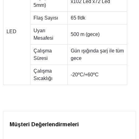
x102 Led x72 Led
5mm)
Flaş Sayısı
65 f/dk
Uyarı
LED
500 m (gece)
Mesafesi
Çalışma
Gün ışığında şarj ile tüm
Süresi
gece
Çalışma
-20ºC/+60ºC
Sıcaklığı
Müşteri Değerlendirmeleri