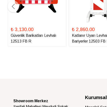
₺ 3,130.00
₺ 2,860.00
Güvenlik Barikatları Levhalı
Katlanır Uyarı Levhal
12513 FB R
Bariyerler 12503 FB
Kurumsal
Showroom Merkez
Şerifali Mahallesi Mevdudi Sokak