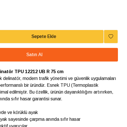
Sepete Ekle
Satın Al
elinatör TPU 12212 UB R 75 cm
k delinatör, modern trafik yönetimi ve güvenlik uygulamaları
performanslı bir üründür. Esnek TPU (Termoplastik
al edilmiştir. Bu özellik, ürünün dayanıklılığını artırırken,
da sıfır hasar garantisi sunar.
de ve körüklü ayak
 ayak sayesinde çarpma anında sıfır hasar
ktif uyarıcılar