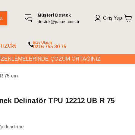
Müşteri Destek
a
Giriş Yap
destek@parxis.com.tr
Bize Ulaşın
mızda
0216 755 30 75
NLEMELERİNDE ÇÖZÜM ORTAĞINIZ
OT
 R 75 cm
Esnek Delinatör TPU 12212 UB R 75
ğerlendirme