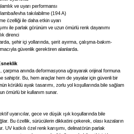
ğlamlık ve uyarı performansı
 lamba/levha takılabilme (194 A)
e özelliği ile daha etkin uyarı
ışımı ile parlak görünüm ve uzun ömürlü renk dayanımı
ık direnci
larda, şehir içi yollarında, şerit ayırma, çalışma-bakım-
macıyla güvenlik gerektiren alanlarda.
Esneklik
ı, çarpma anında deformasyona uğrayarak orijinal formuna
 sahiptir. Bu, hem araçlar hem de yayalar için güvenli bir
nün körüklü ayak tasarımı, zorlu yol koşullarında bile sağlam
zun ömürlü bir kullanım sunar.
ktif uyarıcılar, gece ve düşük ışık koşullarında bile
r. Bu özellik, sürücülerin dikkatini çekerek, olası kazaların
. UV katkılı özel renk karışımı, delinatörün parlak