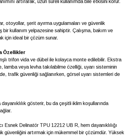
mını artırarak, uzun süreli kullanımda bile etkisini korur.
llar, otoyollar, şerit ayırma uygulamaları ve güvenlik
ş bir kullanım yelpazesine sahiptir. Çalışma, bakım ve
k için ideal bir çözüm sunar.
 Özellikler
nşlı trifon vida ve dübel ile kolayca monte edilebilir. Ekstra
 lamba veya levha takılabilme özelliği, uyarı sisteminin
yede, trafik güvenliği sağlanırken, görsel uyarı sistemleri de
ayanıklılık gösterir, bu da çeşitli iklim koşullarında
ağlar.
rıcı Esnek Delinatör TPU 12212 UB R, hem dayanıklılığı
rafik güvenliğini artırmak için mükemmel bir çözümdür. Yüksek