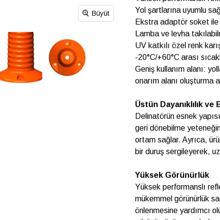
Yol şartlarına uyumlu sa
Büyüt
Ekstra adaptör soket ile
Lamba ve levha takılabilm
UV katkılı özel renk kar
-20°C/+60°C arası sıcakl
Geniş kullanım alanı: yol
onarım alanı oluşturma a
Üstün Dayanıklılık ve 
Delinatörün esnek yapıs
geri dönebilme yeteneğine
ortam sağlar. Ayrıca, ürü
bir duruş sergileyerek, u
Yüksek Görünürlük
Yüksek performanslı refle
mükemmel görünürlük sağla
önlenmesine yardımcı olur