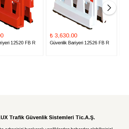
00
₺ 3,630.00
₺ 
riyeri 12520 FB R
Güvenlik Bariyeri 12526 FB R
Gü
X Trafik Güvenlik Sistemleri Tic.A.Ş.