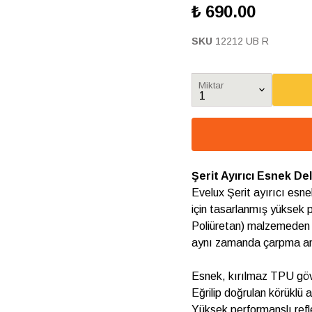
₺ 690.00
SKU
12212 UB R
Miktar
Şerit Ayırıcı Esnek D
Evelux Şerit ayırıcı esne
için tasarlanmış yüksek 
Poliüretan) malzemeden im
aynı zamanda çarpma anın
Esnek, kırılmaz TPU göv
Eğrilip doğrulan körüklü
Yüksek performanslı refle