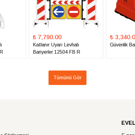
₺ 7,790.00
₺ 3,340.
ı
Katlanır Uyarı Levhalı
Güvenlik Ba
 R
Bariyerler 12504 FB R
Tümünü Gör
EVELU