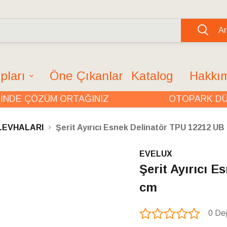
Ar
pları
Öne Çıkanlar
Katalog
Hakkı
E ÇÖZÜM ORTAĞINIZ
OTOPARK DÜZE
LEVHALARI
Şerit Ayırıcı Esnek Delinatör TPU 12212 UB
EVELUX
Şerit Ayırıcı 
cm
0 De