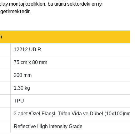
lay montaj özellikleri, bu ürünü sektördeki en iyi
 getirmektedir.
i
12212 UB R
75 cm x 80 mm
200 mm
1.30 kg
TPU
3 adet /Özel Flanşlı Trifon Vida ve Dübel (10x100)mm
Reflective High Intensity Grade