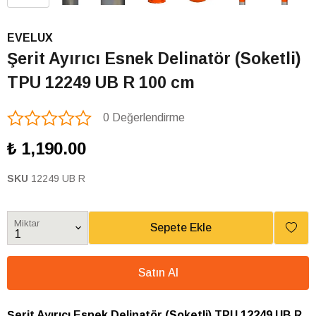
EVELUX
Şerit Ayırıcı Esnek Delinatör (Soketli)
TPU 12249 UB R 100 cm
0 Değerlendirme
₺ 1,190.00
SKU
12249 UB R
Miktar
Sepete Ekle
Satın Al
Şerit Ayırıcı Esnek Delinatör (Soketli) TPU 12249 UB R