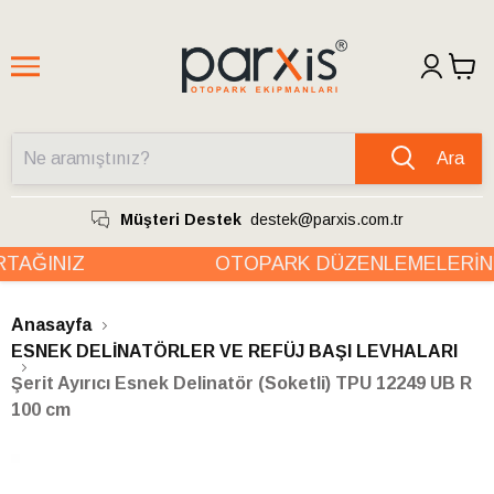
Ara
Müşteri Destek
destek@parxis.com.tr
AĞINIZ
OTOPARK DÜZENLEMELERİND
Anasayfa
ESNEK DELİNATÖRLER VE REFÜJ BAŞI LEVHALARI
Şerit Ayırıcı Esnek Delinatör (Soketli) TPU 12249 UB R
100 cm