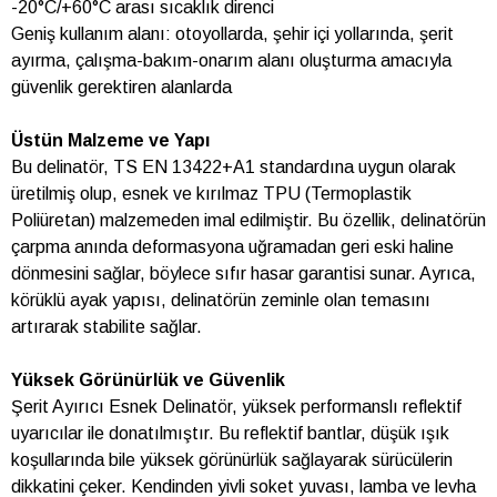
-20°C/+60°C arası sıcaklık direnci
Geniş kullanım alanı: otoyollarda, şehir içi yollarında, şerit
ayırma, çalışma-bakım-onarım alanı oluşturma amacıyla
güvenlik gerektiren alanlarda
Üstün Malzeme ve Yapı
Bu delinatör, TS EN 13422+A1 standardına uygun olarak
üretilmiş olup, esnek ve kırılmaz TPU (Termoplastik
Poliüretan) malzemeden imal edilmiştir. Bu özellik, delinatörün
çarpma anında deformasyona uğramadan geri eski haline
dönmesini sağlar, böylece sıfır hasar garantisi sunar. Ayrıca,
körüklü ayak yapısı, delinatörün zeminle olan temasını
artırarak stabilite sağlar.
Yüksek Görünürlük ve Güvenlik
Şerit Ayırıcı Esnek Delinatör, yüksek performanslı reflektif
uyarıcılar ile donatılmıştır. Bu reflektif bantlar, düşük ışık
koşullarında bile yüksek görünürlük sağlayarak sürücülerin
dikkatini çeker. Kendinden yivli soket yuvası, lamba ve levha