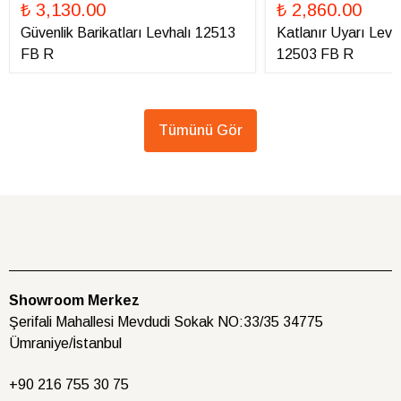
₺ 3,130.00
₺ 2,860.00
Güvenlik Barikatları Levhalı 12513
Katlanır Uyarı Levha
FB R
12503 FB R
Tümünü Gör
Showroom Merkez
Şerifali Mahallesi Mevdudi Sokak NO:33/35 34775
Ümraniye/İstanbul
+90 216
755 30 75