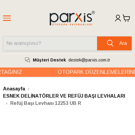
Ara
Müşteri Destek
destek@parxis.com.tr
AĞINIZ
OTOPARK DÜZENLEMELERİNDE
Anasayfa
ESNEK DELİNATÖRLER VE REFÜJ BAŞI LEVHALARI
Refüj Başı Levhası 12253 UB R