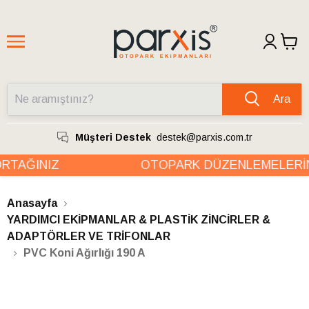
Ara
Müşteri Destek
destek@parxis.com.tr
TAĞINIZ
OTOPARK DÜZENLEMELERİN
Anasayfa
YARDIMCI EKİPMANLAR & PLASTİK ZİNCİRLER &
ADAPTÖRLER VE TRİFONLAR
PVC Koni Ağırlığı 190 A