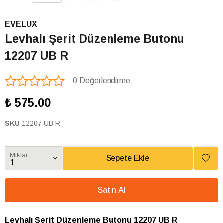
EVELUX
Levhalı Şerit Düzenleme Butonu
12207 UB R
0 Değerlendirme
₺ 575.00
SKU
12207 UB R
Miktar
Sepete Ekle
Satın Al
Levhalı Şerit Düzenleme Butonu 12207 UB R