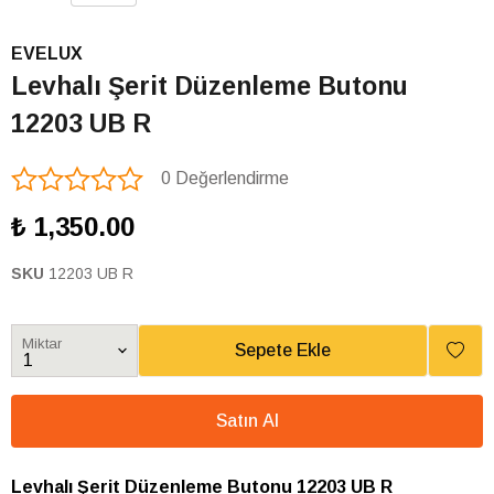
EVELUX
Levhalı Şerit Düzenleme Butonu
12203 UB R
0 Değerlendirme
₺ 1,350.00
SKU
12203 UB R
Miktar
Sepete Ekle
Satın Al
Levhalı Şerit Düzenleme Butonu 12203 UB R