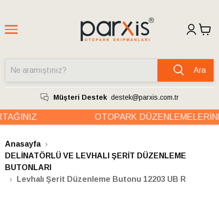
Ara
Müşteri Destek
destek@parxis.com.tr
AĞINIZ
OTOPARK DÜZENLEMELERİND
Anasayfa
DELİNATÖRLÜ VE LEVHALI ŞERİT DÜZENLEME
BUTONLARI
Levhalı Şerit Düzenleme Butonu 12203 UB R