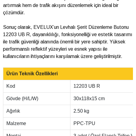
artırmak hem de trafik akışını düzenlemek için ideal bir
çözümdür.
Sonuç olarak, EVELUX’un Levhalı Şerit Düzenleme Butonu
12203 UB R, dayanıklılığı, fonksiyonelliği ve estetik tasarımı
ile trafik güvenliği alanında önemli bir yere sahiptir. Yüksek
performanslı reflektif yüzeyleri ve esnek yapısı ile
kullanıcıların ihtiyaçlarını karşılamak üzere geliştirilmiştir.
Ürün Teknik Özellikleri
Kod
12203 UB R
Gövde (H/L/W)
30x118x15 cm
Ağırlık
2.50 kg
Malzeme
PPC-TPU
Montaj
3 adet / Özel Flanşlı Trifon