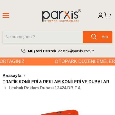
Ara
Müşteri Destek
destek@parxis.com.tr
RTAĞINIZ
OTOPARK DÜZENLEMELERİN
Anasayfa
TRAFİK KONİLERİ & REKLAM KONİLERİ VE DUBALAR
Levhalı Reklam Dubası 12424 DB F A