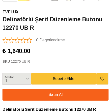
EVELUX
Delinatörlü Şerit Düzenleme Butonu
12270 UB R
0 Değerlendirme
₺ 1,640.00
SKU
12270 UB R
Miktar
Sepete Ekle
Satın Al
Delinatörlü Şerit Düzenleme Butonu 12270 UB R