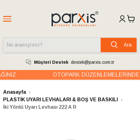
Ara
Müşteri Destek
destek@parxis.com.tr
INIZ
OTOPARK DÜZENLEMELERİNDE 
Anasayfa
PLASTİK UYARI LEVHALARI & BOŞ VE BASKILI
İki Yönlü Uyarı Levhası 222 A R