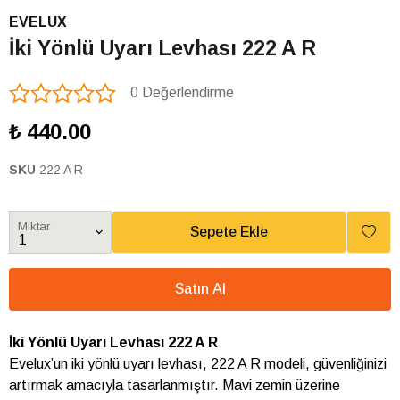
EVELUX
İki Yönlü Uyarı Levhası 222 A R
0 Değerlendirme
₺ 440.00
SKU
222 A R
Miktar
Sepete Ekle
Satın Al
İki Yönlü Uyarı Levhası 222 A R
Evelux’un iki yönlü uyarı levhası, 222 A R modeli, güvenliğinizi
artırmak amacıyla tasarlanmıştır. Mavi zemin üzerine