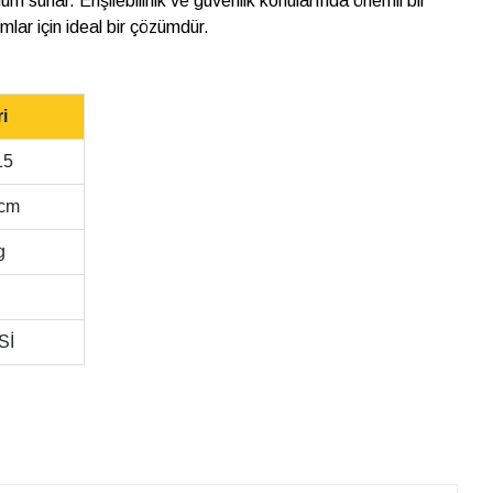
üm sunar. Erişilebilirlik ve güvenlik konularında önemli bir
lar için ideal bir çözümdür.
i
15
0cm
g
Sİ