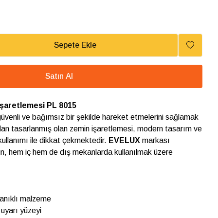
Sepete Ekle
Satın Al
İşaretlemesi PL 8015
 güvenli ve bağımsız bir şekilde hareket etmelerini sağlamak
dan tasarlanmış olan zemin işaretlemesi, modern tasarım ve
kullanımı ile dikkat çekmektedir.
EVELUX
markası
rün, hem iç hem de dış mekanlarda kullanılmak üzere
yanıklı malzeme
uyarı yüzeyi