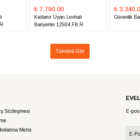
₺ 7,790.00
₺ 3,340.
ı
Katlanır Uyarı Levhalı
Güvenlik Ba
 R
Bariyerler 12504 FB R
Tümünü Gör
EVELU
ış Sözleşmesi
E-post
rme
ınlatma Metni
E-Po