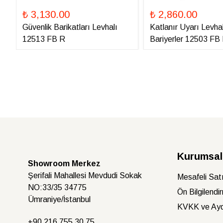
₺ 3,130.00
₺ 2,860.00
Güvenlik Barikatları Levhalı
Katlanır Uyarı Levhal
12513 FB R
Bariyerler 12503 FB
Kurumsal
Showroom Merkez
Şerifali Mahallesi Mevdudi Sokak
Mesafeli Sat
NO:33/35 34775
Ön Bilgilendi
Ümraniye/İstanbul
KVKK ve Ayd
+90 216
755 30 75