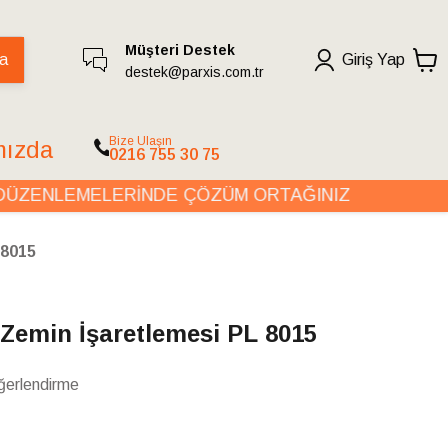
Müşteri Destek
a
Giriş Yap
destek@parxis.com.tr
Bize Ulaşın
mızda
0216 755 30 75
ENLEMELERİNDE ÇÖZÜM ORTAĞINIZ
 8015
Zemin İşaretlemesi PL 8015
ğerlendirme