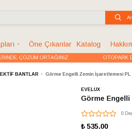
Ar
pları
Öne Çıkanlar
Katalog
Hakkı
DE ÇÖZÜM ORTAĞINIZ
OTOPARK DÜZ
LEKTİF BANTLAR
Görme Engelli Zemin İşaretlemesi PL
EVELUX
Görme Engelli 
0 De
₺ 535.00