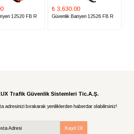
00
₺ 3,630.00
₺ 
riyeri 12520 FB R
Güvenlik Bariyeri 12526 FB R
Gü
X Trafik Güvenlik Sistemleri Tic.A.Ş.
a adresinizi bırakarak yeniliklerden haberdar olabilirsiniz!
sta Adresi
Kayıt Ol