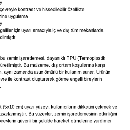
ey
evreyle kontrast ve hissedilebilir özellikte
emine uygulama
ey
elliler için uyarı amacıyla iç ve dış tüm mekanlarda
ilmiştir
bu zemin işaretlemesi, dayanıklı TPU (Termoplastik
retilmiştir. Bu malzeme, dış ortam koşullarına karşı
n, aynı zamanda uzun ömürlü bir kullanım sunar. Ürünün
vre ile kontrast oluşturarak görme engelli bireylerin
.
 (5x10 cm) uyarı yüzeyi, kullanıcıların dikkatini çekmek ve
arlanmıştır. Bu yüzeyler, zemin işaretlemesinin etkinliğini
bireylerin güvenli bir şekilde hareket etmelerine yardımcı