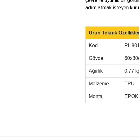
çevre ile uyumlu bir görün
adım atmak isteyen kurum
Ürün Teknik Özellikler
Kod
PL 80
Gövde
60x3
Ağırlık
0.77 k
Malzeme
TPU
Montaj
EPOK