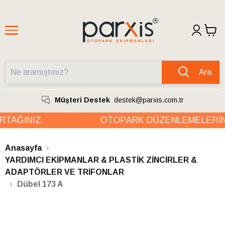
Ara
Müşteri Destek
destek@parxis.com.tr
TAĞINIZ
OTOPARK DÜZENLEMELERİN
Anasayfa
YARDIMCI EKİPMANLAR & PLASTİK ZİNCİRLER &
ADAPTÖRLER VE TRİFONLAR
Dübel 173 A