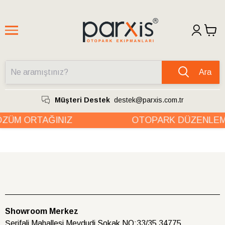
Ara
Müşteri Destek
destek@parxis.com.tr
ZÜM ORTAĞINIZ
OTOPARK DÜZENLEM
Showroom Merkez
Şerifali Mahallesi Mevdudi Sokak NO:33/35 34775